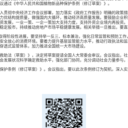
议通过《中华人民共和国植物新品种保护条例（修订草案）》。
入贯彻中央经济工作会议部署，加力落实《政府工作报告》明确的政策措
力优结构提质量，做强国内大循环，推动经济高质量发展。要鼓励企业积
资发展，一业一策、一企一策加大支持力度，支持外资企业境内再投资。
稳定股市，持续推动房地产市场平稳健康发展。相关举措一旦推出，要直
工作已取得阶段性进展，要坚持举一反三、标本兼治，强化日常监管和预防工
安全放心的消费环境。要着力提升基层监管能力水平，推动行政执法和监
穿透式监管体系，加力推进全国统一大市场建设。
救助法（草案）》，决定将草案提请全国人大常委会审议。会议指出，社
会发展状况科学确定救助水平，强化部门协同，充分调动社会力量参与，
保护条例（修订草案）》。会议指出，要以此次条例修订为契机，深入实